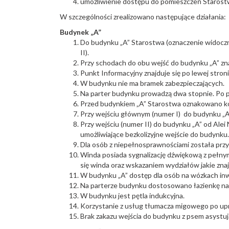
umożliwienie dostępu do pomieszczeń Starost
W szczególności zrealizowano następujące działania:
Budynek „A”
Do budynku „A” Starostwa (oznaczenie widoczne
II).
Przy schodach do obu wejść do budynku „A” zna
Punkt Informacyjny znajduje się po lewej stron
W budynku nie ma bramek zabezpieczających.
Na parter budynku prowadzą dwa stopnie. Po pr
Przed budynkiem „A” Starostwa oznakowano kol
Przy wejściu głównym (numer I) do budynku „A”
Przy wejściu (numer II) do budynku „A” od Ale
umożliwiające bezkolizyjne wejście do budynku.
Dla osób z niepełnosprawnościami została prz
Winda posiada sygnalizację dźwiękową z pełnym
się winda oraz wskazaniem wydziałów jakie znajd
W budynku „A” dostęp dla osób na wózkach inwali
Na parterze budynku dostosowano łazienkę na
W budynku jest pętla indukcyjna.
Korzystanie z usług tłumacza migowego po upr
Brak zakazu wejścia do budynku z psem asystu