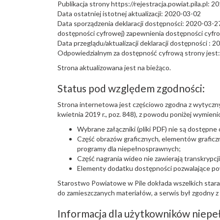
Publikacja strony
https://rejestracja.powiat.pila.pl
:
20
Data ostatniej istotnej aktualizacji:
2020-03-02
Data sporządzenia deklaracji dostępności:
2020-03-2
dostępności cyfrowej) zapewnienia dostępności cyf
Data przeglądu/aktualizacji deklaracji dostępności : 
Odpowiedzialnym za dostępność cyfrową strony jest:
Strona aktualizowana jest na bieżąco.
Status pod względem zgodności:
Strona internetowa jest
częściowo zgodna
z wytyczny
kwietnia 2019 r., poz. 848), z powodu poniżej wymien
Wybrane załączniki (pliki PDF) nie są dostępne 
Część obrazów graficznych, elementów graficzn
programy dla niepełnosprawnych;
Część nagrania wideo nie zawierają transkrypcj
Elementy dodatku dostępności pozwalające powi
Starostwo Powiatowe w Pile dokłada wszelkich starań
do zamieszczanych materiałów, a serwis był zgodny 
Informacja dla użytkowników niep