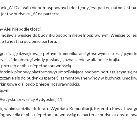
ek „A”. Dla osób niepełnosprawnych dostępny jest parter, natomiast na 
jest w budynku „A” na parterze.
y Alei Niepodległości.
umożliwia wejście do budynku osobom niepełnosprawnym. Wejście to jest
e to jest na poziomie parteru.
ygnalizację dźwiękową z pełnymi komunikatami głosowymi określającymi ki
zyciski do obsługi windy posiadają oznaczenie w alfabecie brajla.
 potrzeb osób z niepełnosprawnością.
nośnik pionowy platformowy) umożliwiająca osobom poruszającym się na
szczanie się do budynku (parter); zamontowane windy w budynku umożliw
rkingowe dla osób z niepełnosprawnością.
jącym.
yrzysku przy ulicy Bydgoskiej 11
ę w nim siedziba Referatu Wydziału Komunikacji, Referatu Powiatowego
ingowe dla osób z niepełnosprawnością; na parterze budynku dostosowa