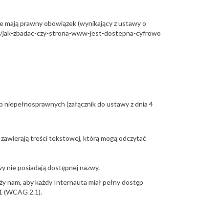
óre mają prawny obowiązek (wynikający z ustawy o
a/jak-zbadac-czy-strona-www-jest-dostepna-cyfrowo
b niepełnosprawnych (załącznik do ustawy z dnia 4
zawierają treści tekstowej, którą mogą odczytać
y nie posiadają dostępnej nazwy.
ży nam, aby każdy Internauta miał pełny dostęp
.1 (WCAG 2.1).