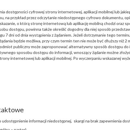
a dostępności cyfrowej strony internetowej, aplikacji mobilnej lub jaki
, na przykład przez odczytanie niedostępnego cyfrowo dokumentu, opisa
kazanie, o którą stronę internetową lub aplikację mobilną chodzi oraz sp
obu dostępu, powinna także określić dogodny dla niej sposób przedstawi
iągu 7 dni od dnia wystąpienia z żądaniem. Jeżeli dotrzymanie tego termin
żądania będzie możliwa, przy czym termin ten nie może być dłuższy niż 2 m
 podmiot publiczny może zaproponować alternatywny sposób dostępu do 
rnatywnego sposobu dostępu do informacji, wnoszący żądanie możne złoż
 strony internetowej lub aplikacji mobilnej. Po wyczerpaniu wskazanej w
ntaktowe
o udostępnienie informacji niedostępnej, skargi na brak zapewnienia do
gólna – parter),