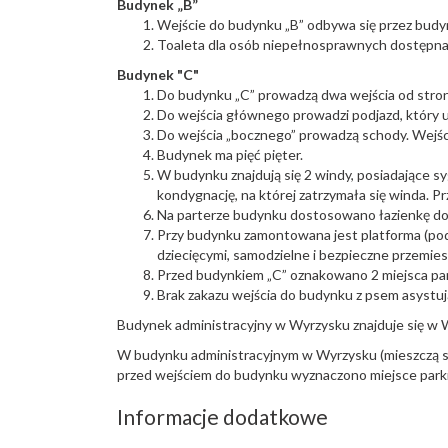
Budynek „B”
Wejście do budynku „B” odbywa się przez budyn
Toaleta dla osób niepełnosprawnych dostępna 
Budynek "C"
Do budynku „C” prowadzą dwa wejścia od stron
Do wejścia głównego prowadzi podjazd, który 
Do wejścia „bocznego” prowadzą schody. Wejści
Budynek ma pięć pięter.
W budynku znajdują się 2 windy, posiadające s
kondygnację, na której zatrzymała się winda. Pr
Na parterze budynku dostosowano łazienkę do
Przy budynku zamontowana jest platforma (pod
dziecięcymi, samodzielne i bezpieczne przemie
Przed budynkiem „C” oznakowano 2 miejsca pa
Brak zakazu wejścia do budynku z psem asystu
Budynek administracyjny w Wyrzysku znajduje się w W
W budynku administracyjnym w Wyrzysku (mieszczą si
przed wejściem do budynku wyznaczono miejsce park
Informacje dodatkowe