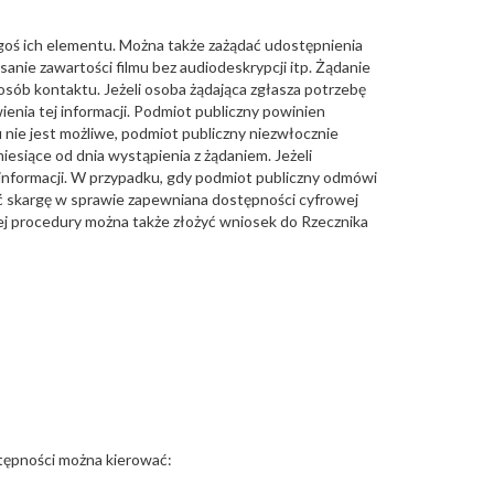
egoś ich elementu. Można także zażądać udostępnienia
nie zawartości filmu bez audiodeskrypcji itp. Żądanie
osób kontaktu. Jeżeli osoba żądająca zgłasza potrzebę
enia tej informacji. Podmiot publiczny powinien
u nie jest możliwe, podmiot publiczny niezwłocznie
iesiące od dnia wystąpienia z żądaniem. Jeżeli
informacji. W przypadku, gdy podmiot publiczny odmówi
yć skargę w sprawie zapewniana dostępności cyfrowej
yżej procedury można także złożyć wniosek do Rzecznika
stępności można kierować: