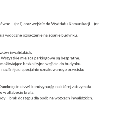
wne – (nr I) oraz wejście do Wydziału Komunikacji – (nr
ają widoczne oznaczenie na ścianie budynku.
zków inwalidzkich.
 Wszystkie miejsca parkingowe są bezpłatne.
możliwiające bezkolizyjne wejście do budynku.
o naciśnięciu specjalnie oznakowanego przycisku
zamknięcie drzwi, kondygnację, na której zatrzymała
 w alfabecie brajla.
hody – brak dostępu dla osób na wózkach inwalidzkich.