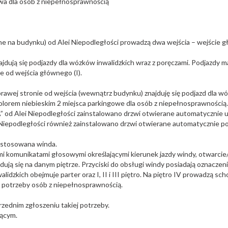
wa dla osób z niepełnosprawnością
 na budynku) od Alei Niepodległości prowadzą dwa wejścia – wejście głó
jdują się podjazdy dla wózków inwalidzkich wraz z poręczami. Podjazdy m
ie od wejścia głównego (I).
awej stronie od wejścia (wewnątrz budynku) znajduję się podjazd dla wó
orem niebieskim 2 miejsca parkingowe dla osób z niepełnosprawnością.
 od Alei Niepodległości zainstalowano drzwi otwierane automatycznie u
i Niepodległości również zainstalowano drzwi otwierane automatycznie p
ystosowana winda.
i komunikatami głosowymi określającymi kierunek jazdy windy, otwarcie/
ują się na danym piętrze. Przyciski do obsługi windy posiadają oznaczenie
dzkich obejmuje parter oraz I, II i III piętro. Na piętro IV prowadzą sc
 potrzeby osób z niepełnosprawnością.
zednim zgłoszeniu takiej potrzeby.
jącym.