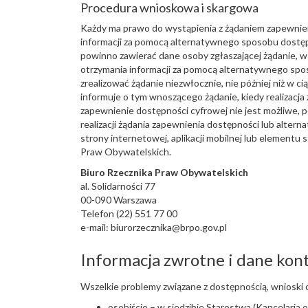
Procedura wnioskowa i skargowa
Każdy ma prawo do wystąpienia z żądaniem zapewnieni
informacji za pomocą alternatywnego sposobu dostępu
powinno zawierać dane osoby zgłaszającej żądanie, ws
otrzymania informacji za pomocą alternatywnego spos
zrealizować żądanie niezwłocznie, nie później niż w c
informuje o tym wnoszącego żądanie, kiedy realizacja 
zapewnienie dostępności cyfrowej nie jest możliwe,
realizacji żądania zapewnienia dostępności lub alte
strony internetowej, aplikacji mobilnej lub elementu
Praw Obywatelskich.
Biuro Rzecznika Praw Obywatelskich
al. Solidarności 77
00-090 Warszawa
Telefon (22) 551 77 00
e-mail: biurorzecznika@brpo.gov.pl
Informacja zwrotne i dane ko
Wszelkie problemy związane z dostępnością, wnioski 
osobiście – w siedzibie Starostwa (Kancelaria o