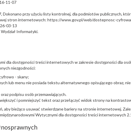
16-11-07
7
, Dokonano przy użyciu listy kontrolnej, dla podmiotów publicznych, kt
rowej stron internetowych: https://www.gov.pl/web/dostepnosc-cyfrow
2026-03-13
 Wydział Informatyki.
mi dla dostępności treści internetowych w zakresie dostępności dla osó
ionych niezgodności:
cyfrowo - skany;
ych lub menu nie posiada tekstu alternatywnego opisującego obraz, nie 
i oraz podpisu osób przemawiających.
ększyć i pomniejszyć tekst oraz przełączyć widok strony na kontrastow
, aby bieżąco usuwać stwierdzane bariery na stronie internetowej. Zale
z międzynarodowymi Wytycznymi dla dostępności treści internetowych 2
ełnosprawnych