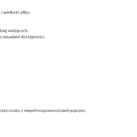
i wielkość pliku.
biej widzących.
z zasadami dostępności.
przez osoby z niepełnosprawnościami poprzez: